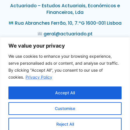
Actuariado – Estudos Actuariais, Económicos e
Financeiros, Lda
Rua Abranches Ferrão, 10, 7.ºG 1600-001 Lisboa
geral@actuariado.pt
(+351) 213 170 323
We value your privacy
We use cookies to enhance your browsing experience,
serve personalised ads or content, and analyse our traffic.
By clicking "Accept All", you consent to our use of
Acompanhe-nos nas redes sociais!
cookies.
Privacy Policy
Accept All
Customise
Actuariado – Estudos Actuariais, Económicos e Financeiros,
Lda
Rua Abranches Ferrão, 10, 7.ºG · 1600-001 Lisboa
Reject All
© 2026 Actuariado. Todos os direitos reservados.